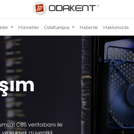
nler
Hizmetler
OdaKampus
Haberler
Hakkımızda
aşım
umsal CBS veritabanı ile
ı ve yüksek güvenlikli