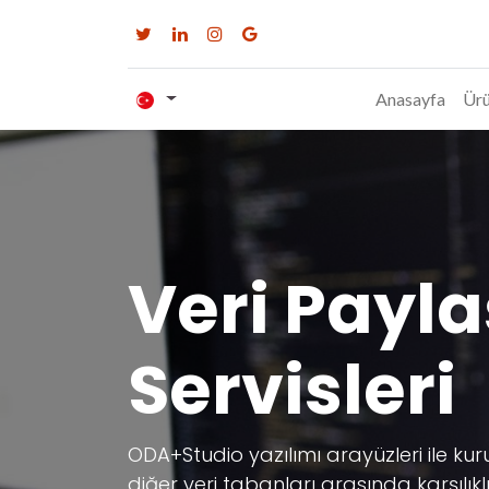
Anasayfa
Ürü
Veri Payl
Servisleri
ODA+Studio yazılımı arayüzleri ile kur
diğer veri tabanları arasında karşılıkl