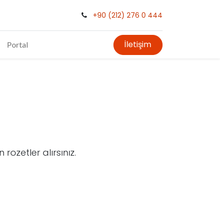
+90 (212) 276 0 444
İletişim
Portal
rozetler alırsınız.