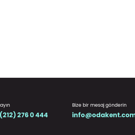
rayın
Bize bir mesaj gönderin
(212) 276 0 444
info@odakent.com